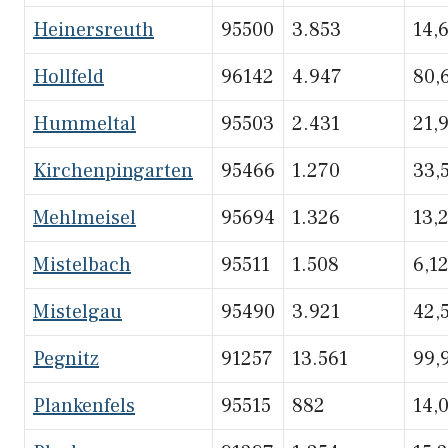
Heinersreuth
95500
3.853
14,
Hollfeld
96142
4.947
80,
Hummeltal
95503
2.431
21,
Kirchenpingarten
95466
1.270
33,
Mehlmeisel
95694
1.326
13,
Mistelbach
95511
1.508
6,1
Mistelgau
95490
3.921
42,
Pegnitz
91257
13.561
99,
Plankenfels
95515
882
14,