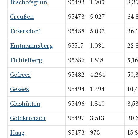
Bischofsgrün
95493
1.909
8,3
Creußen
95473
5.027
64,
Eckersdorf
95488
5.092
36,
Emtmannsberg
95517
1.031
22,
Fichtelberg
95686
1.818
5,16
Gefrees
95482
4.264
50,
Gesees
95494
1.294
10,
Glashütten
95496
1.340
3,5
Goldkronach
95497
3.513
30,
Haag
95473
973
15,