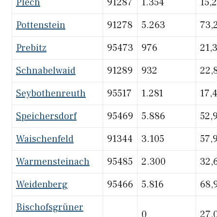
Plech
91287
1.354
15,
Pottenstein
91278
5.263
73,
Prebitz
95473
976
21,
Schnabelwaid
91289
932
22,
Seybothenreuth
95517
1.281
17,
Speichersdorf
95469
5.886
52,
Waischenfeld
91344
3.105
57,
Warmensteinach
95485
2.300
32,
Weidenberg
95466
5.816
68,
Bischofsgrüner
0
27,