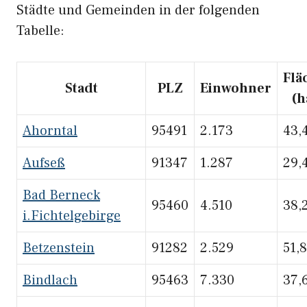
Städte und Gemeinden in der folgenden
Tabelle:
Flä
Stadt
PLZ
Einwohner
(h
Ahorntal
95491
2.173
43,
Aufseß
91347
1.287
29,
Bad Berneck
95460
4.510
38,
i.Fichtelgebirge
Betzenstein
91282
2.529
51,
Bindlach
95463
7.330
37,