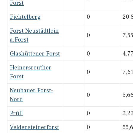
Forst
Fichtelberg
0
20,
Forst Neustädtlein
0
7,5
a.Forst
Glashüttener Forst
0
4,7
Heinersreuther
0
7,6
Forst
Neubauer Forst-
0
5,6
Nord
Prüll
0
2,2
Veldensteinerforst
0
55,