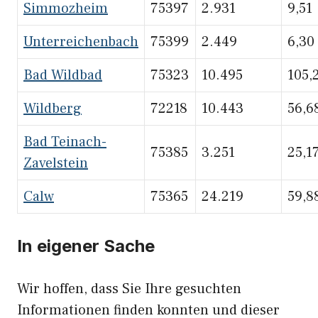
Simmozheim
75397
2.931
9,51
Unterreichenbach
75399
2.449
6,30
Bad Wildbad
75323
10.495
105,
Wildberg
72218
10.443
56,6
Bad Teinach-
75385
3.251
25,1
Zavelstein
Calw
75365
24.219
59,8
In eigener Sache
Wir hoffen, dass Sie Ihre gesuchten
Informationen finden konnten und dieser