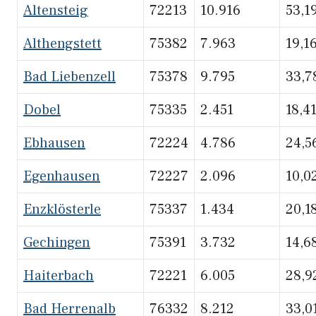
Altensteig
72213
10.916
53,1
Althengstett
75382
7.963
19,1
Bad Liebenzell
75378
9.795
33,7
Dobel
75335
2.451
18,4
Ebhausen
72224
4.786
24,5
Egenhausen
72227
2.096
10,0
Enzklösterle
75337
1.434
20,1
Gechingen
75391
3.732
14,6
Haiterbach
72221
6.005
28,9
Bad Herrenalb
76332
8.212
33,0