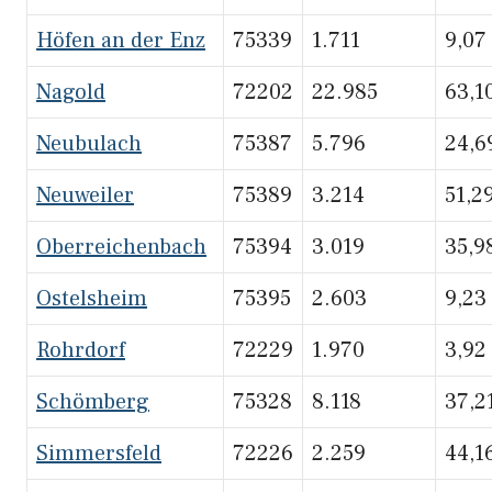
Höfen an der Enz
75339
1.711
9,07
Nagold
72202
22.985
63,1
Neubulach
75387
5.796
24,6
Neuweiler
75389
3.214
51,2
Oberreichenbach
75394
3.019
35,9
Ostelsheim
75395
2.603
9,23
Rohrdorf
72229
1.970
3,92
Schömberg
75328
8.118
37,2
Simmersfeld
72226
2.259
44,1