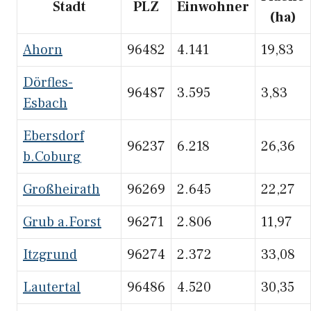
Stadt
PLZ
Einwohner
(ha)
Ahorn
96482
4.141
19,83
Dörfles-
96487
3.595
3,83
Esbach
Ebersdorf
96237
6.218
26,36
b.Coburg
Großheirath
96269
2.645
22,27
Grub a.Forst
96271
2.806
11,97
Itzgrund
96274
2.372
33,08
Lautertal
96486
4.520
30,35