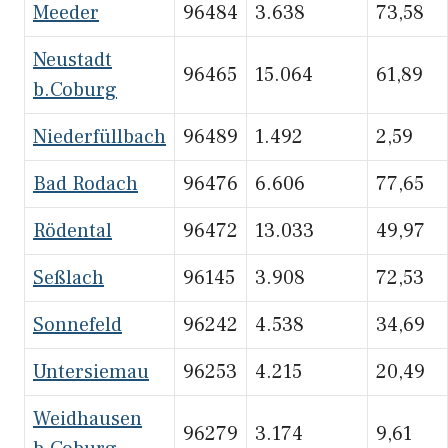
Meeder
96484
3.638
73,58
Neustadt
96465
15.064
61,89
b.Coburg
Niederfüllbach
96489
1.492
2,59
Bad Rodach
96476
6.606
77,65
Rödental
96472
13.033
49,97
Seßlach
96145
3.908
72,53
Sonnefeld
96242
4.538
34,69
Untersiemau
96253
4.215
20,49
Weidhausen
96279
3.174
9,61