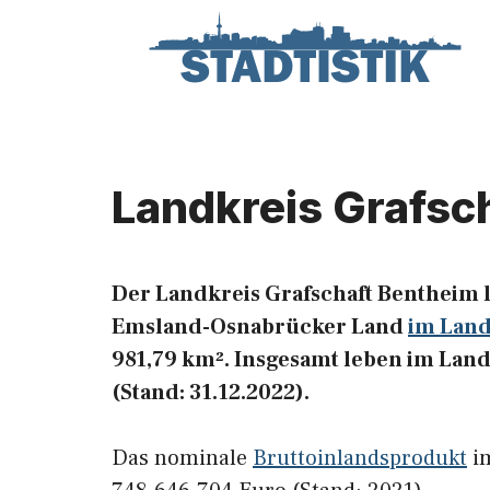
Zum
Inhalt
springen
Landkreis Grafsc
Der Landkreis Grafschaft Bentheim l
Emsland-Osnabrücker Land
im Land
981,79 km². Insgesamt leben im Lan
(Stand: 31.12.2022).
Das nominale
Bruttoinlandsprodukt
im