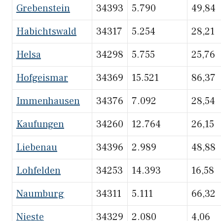
Grebenstein
34393
5.790
49,84
Habichtswald
34317
5.254
28,21
Helsa
34298
5.755
25,76
Hofgeismar
34369
15.521
86,37
Immenhausen
34376
7.092
28,54
Kaufungen
34260
12.764
26,15
Liebenau
34396
2.989
48,88
Lohfelden
34253
14.393
16,58
Naumburg
34311
5.111
66,32
Nieste
34329
2.080
4,06