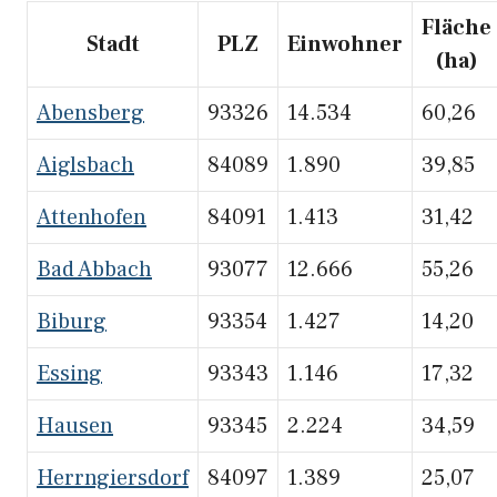
Fläche
Stadt
PLZ
Einwohner
(ha)
Abensberg
93326
14.534
60,26
Aiglsbach
84089
1.890
39,85
Attenhofen
84091
1.413
31,42
Bad Abbach
93077
12.666
55,26
Biburg
93354
1.427
14,20
Essing
93343
1.146
17,32
Hausen
93345
2.224
34,59
Herrngiersdorf
84097
1.389
25,07