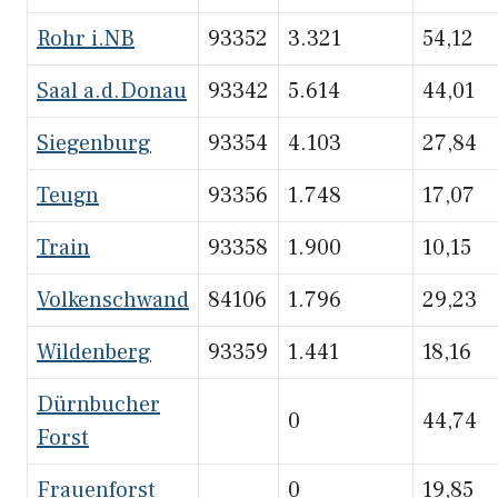
Rohr i.NB
93352
3.321
54,12
Saal a.d.Donau
93342
5.614
44,01
Siegenburg
93354
4.103
27,84
Teugn
93356
1.748
17,07
Train
93358
1.900
10,15
Volkenschwand
84106
1.796
29,23
Wildenberg
93359
1.441
18,16
Dürnbucher
0
44,74
Forst
Frauenforst
0
19,85