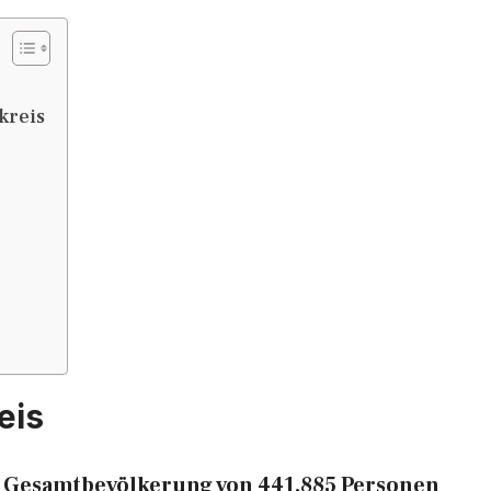
kreis
eis
e Gesamtbevölkerung von 441.885 Personen