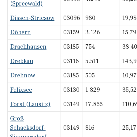
(Spreewald)
Dissen-Striesow
03096
980
19,98
Döbern
03159
3.126
15,79
Drachhausen
03185
754
38,4
Drebkau
03116
5.511
143,
Drehnow
03185
505
10,97
Felixsee
03130
1.829
35,52
Forst (Lausitz)
03149
17.855
110,6
Groß
Schacksdorf-
03149
816
25,17