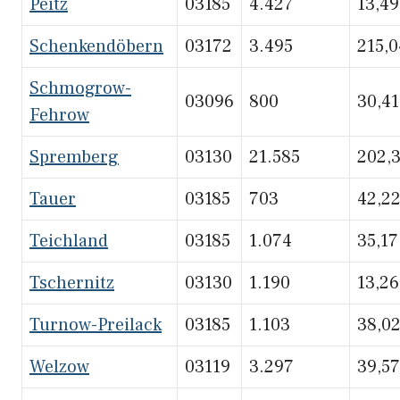
Peitz
03185
4.427
13,49
Schenkendöbern
03172
3.495
215,0
Schmogrow-
03096
800
30,41
Fehrow
Spremberg
03130
21.585
202,
Tauer
03185
703
42,2
Teichland
03185
1.074
35,17
Tschernitz
03130
1.190
13,26
Turnow-Preilack
03185
1.103
38,0
Welzow
03119
3.297
39,57