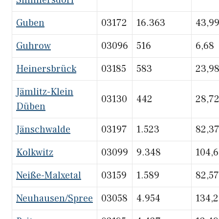
Simmersdorf
Guben
03172
16.363
43,9
Guhrow
03096
516
6,68
Heinersbrück
03185
583
23,9
Jämlitz-Klein
03130
442
28,7
Düben
Jänschwalde
03197
1.523
82,3
Kolkwitz
03099
9.348
104,
Neiße-Malxetal
03159
1.589
82,57
Neuhausen/Spree
03058
4.954
134,