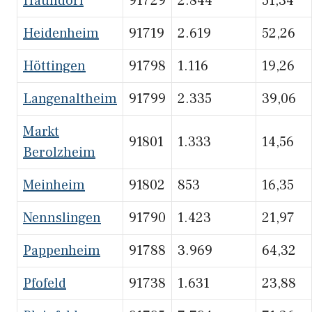
Haundorf
91729
2.844
51,34
Heidenheim
91719
2.619
52,26
Höttingen
91798
1.116
19,26
Langenaltheim
91799
2.335
39,06
Markt
91801
1.333
14,56
Berolzheim
Meinheim
91802
853
16,35
Nennslingen
91790
1.423
21,97
Pappenheim
91788
3.969
64,32
Pfofeld
91738
1.631
23,88