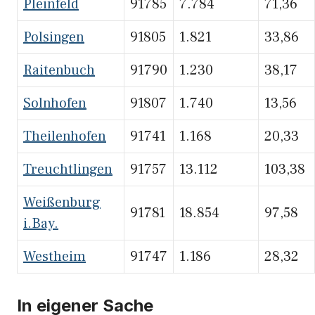
Pleinfeld
91785
7.784
71,36
Polsingen
91805
1.821
33,86
Raitenbuch
91790
1.230
38,17
Solnhofen
91807
1.740
13,56
Theilenhofen
91741
1.168
20,33
Treuchtlingen
91757
13.112
103,38
Weißenburg
91781
18.854
97,58
i.Bay.
Westheim
91747
1.186
28,32
In eigener Sache