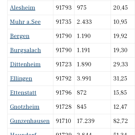
Alesheim
91793
975
20,45
Muhr a.See
91735
2.433
10,95
Bergen
91790
1.190
19,92
Burgsalach
91790
1.191
19,30
Dittenheim
91723
1.890
29,33
Ellingen
91792
3.991
31,25
Ettenstatt
91796
872
15,85
Gnotzheim
91728
845
12,47
Gunzenhausen
91710
17.239
82,72