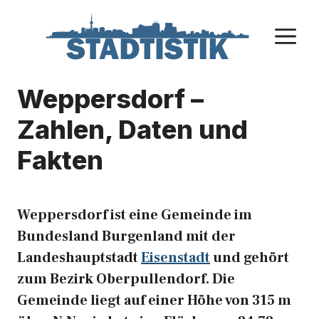
Zum
Inhalt
M
springen
Weppersdorf –
Zahlen, Daten und
Fakten
Weppersdorf ist eine Gemeinde im
Bundesland Burgenland mit der
Landeshauptstadt
Eisenstadt
und gehört
zum Bezirk Oberpullendorf. Die
Gemeinde liegt auf einer Höhe von 315 m