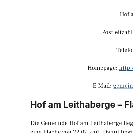
Hof 
Postleitzah
Telef
Homepage:
http:
E-Mail:
gemein
Hof am Leithaberge – F
Die Gemeinde Hof am Leithaberge lieg
eine Fläche von 22,07 km². Damit liegt