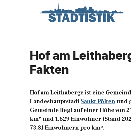
Zum
Inhalt
springen
Hof am Leithaber
Fakten
Hof am Leithaberge ist eine Gemein
Landeshauptstadt
Sankt Pölten
und g
Gemeinde liegt auf einer Höhe von 21
km² und 1.629 Einwohner (Stand 2023
73,81 Einwohnern pro km².