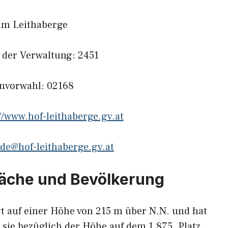
am Leithaberge
l der Verwaltung: 2451
onvorwahl: 02168
//www.hof-leithaberge.gv.at
de@hof-leithaberge.gv.at
läche und Bevölkerung
t auf einer Höhe von 215 m über N.N. und hat
 sie bezüglich der Höhe auf dem 1.875. Platz