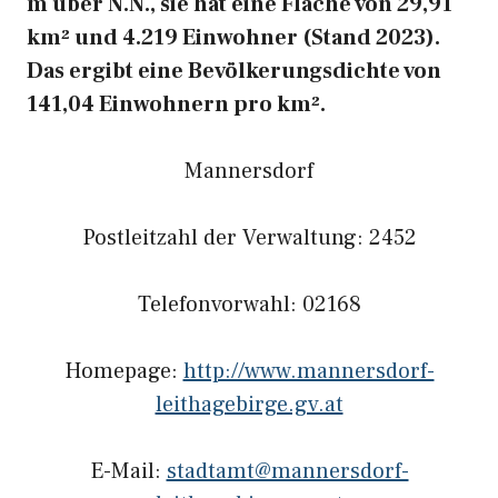
m über N.N., sie hat eine Fläche von 29,91
km² und 4.219 Einwohner (Stand 2023).
Das ergibt eine Bevölkerungsdichte von
141,04 Einwohnern pro km².
Mannersdorf
Postleitzahl der Verwaltung: 2452
Telefonvorwahl: 02168
Homepage:
http://www.mannersdorf-
leithagebirge.gv.at
E-Mail:
stadtamt@mannersdorf-