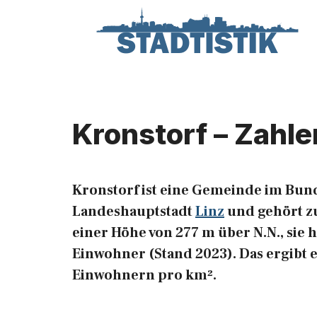
Zum
Inhalt
springen
Kronstorf – Zahle
Kronstorf ist eine Gemeinde im Bun
Landeshauptstadt
Linz
und gehört zu
einer Höhe von 277 m über N.N., sie h
Einwohner (Stand 2023). Das ergibt 
Einwohnern pro km².