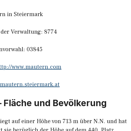
rn in Steiermark
l der Verwaltung: 8774
onvorwahl: 03845
ttp://www.mautern.com
mautern.steiermark.at
– Fläche und Bevölkerung
iegt auf einer Höhe von 713 m über N.N. und hat
t sie bezüglich der Höhe auf dem 440. Platz