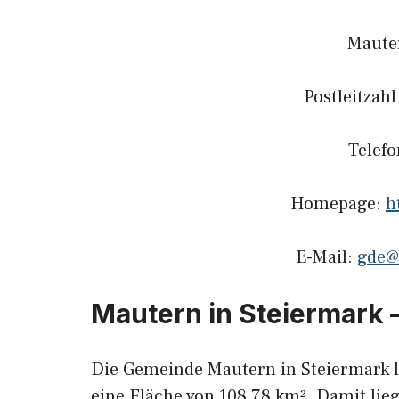
Maute
Postleitzah
Telef
Homepage:
h
E-Mail:
gde@
Mautern in Steiermark 
Die Gemeinde Mautern in Steiermark l
eine Fläche von 108,78 km². Damit lieg