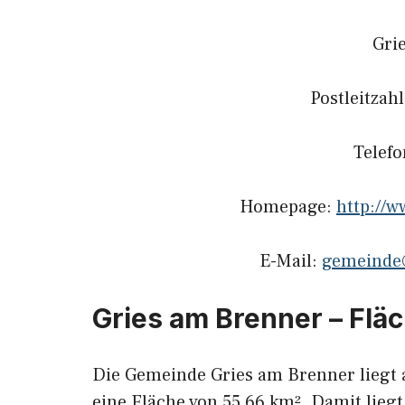
Gri
Postleitzah
Telef
Homepage:
http://w
E-Mail:
gemeinde@
Gries am Brenner – Flä
Die Gemeinde Gries am Brenner liegt 
eine Fläche von 55,66 km². Damit liegt