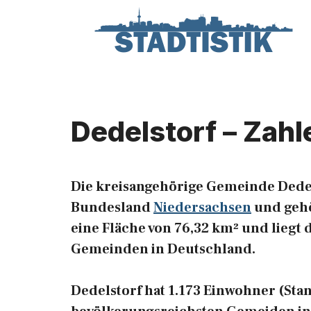
Zum
Inhalt
springen
Dedelstorf – Zahl
Die kreisangehörige Gemeinde Dedel
Bundesland
Niedersachsen
und gehö
eine Fläche von 76,32 km² und liegt d
Gemeinden in Deutschland.
Dedelstorf hat 1.173 Einwohner (Stand