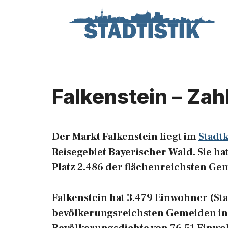
Zum
Inhalt
springen
Falkenstein – Zah
Der Markt Falkenstein liegt im
Stadtk
Reisegebiet Bayerischer Wald. Sie ha
Platz 2.486 der flächenreichsten G
Falkenstein hat 3.479 Einwohner (Stan
bevölkerungsreichsten Gemeiden in 