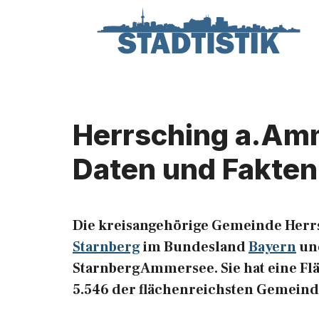
Zum
Inhalt
springen
Herrsching a.Amm
Daten und Fakten
Die kreisangehörige Gemeinde Herr
Starnberg
im Bundesland
Bayern
und
StarnbergAmmersee. Sie hat eine Fläc
5.546 der flächenreichsten Gemeind