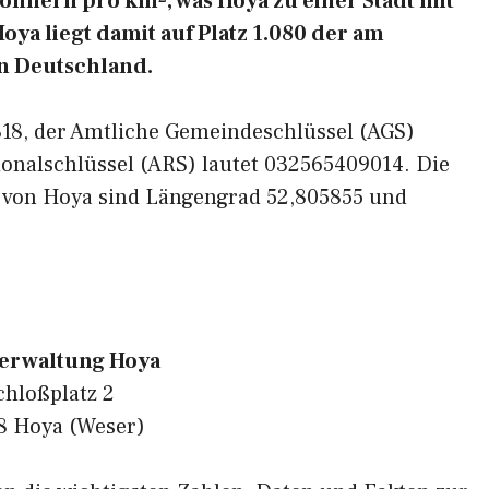
ohnern pro km², was Hoya zu einer Stadt mit
ya liegt damit auf Platz 1.080 der am
n Deutschland.
7318, der Amtliche Gemeindeschlüssel (AGS)
ionalschlüssel (ARS) lautet 032565409014. Die
 von Hoya sind Längengrad 52,805855 und
verwaltung Hoya
chloßplatz 2
8 Hoya (Weser)