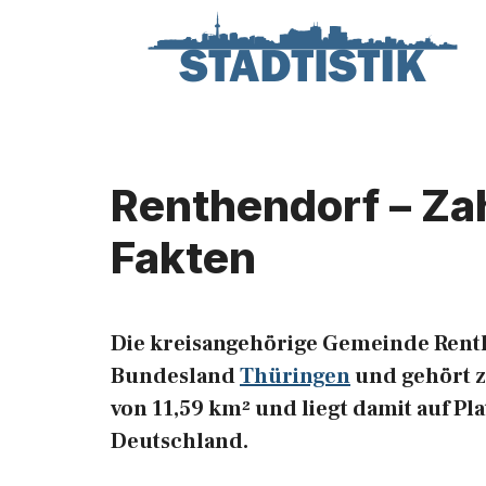
Zum
Inhalt
springen
Renthendorf – Za
Fakten
Die kreisangehörige Gemeinde Rent
Bundesland
Thüringen
und gehört zu
von 11,59 km² und liegt damit auf Pl
Deutschland.