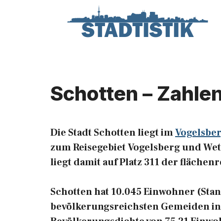
Zum
Inhalt
springen
Schotten – Zahle
Die Stadt Schotten liegt im
Vogelsber
zum Reisegebiet Vogelsberg und Wett
liegt damit auf Platz 311 der fläch
Schotten hat 10.045 Einwohner (Stand:
bevölkerungsreichsten Gemeiden in 