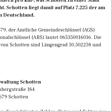
nern pro km², was Schotten zu einer Stadt
. Schotten liegt damit auf Platz 7.225 der am
n Deutschland.
3679, der Amtliche Gemeindeschlüssel (AGS)
onalschlüssel (ARS) lautet 065350016016. Die
 von Schotten sind Längengrad 50,502258 und
rwaltung Schotten
sbergstraße 184
679 Schotten