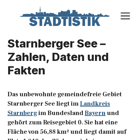
Zum
Inhalt
M
springen
Starnberger See –
Zahlen, Daten und
Fakten
Das unbewohnte gemeindefreie Gebiet
Starnberger See liegt im
Landkreis
Starnberg
im Bundesland
Bayern
und
gehört zum Reisegebiet 0. Sie hat eine
Fläche von 56,88 km² und liegt damit auf