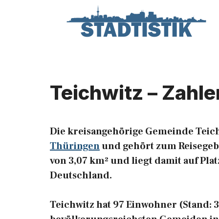
Zum
Inhalt
springen
Teichwitz – Zahle
Die kreisangehörige Gemeinde Teich
Thüringen
und gehört zum Reisegebie
von 3,07 km² und liegt damit auf Pla
Deutschland.
Teichwitz hat 97 Einwohner (Stand: 31