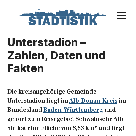
Zum
Inhalt
M
springen
Unterstadion –
Zahlen, Daten und
Fakten
Die kreisangehörige Gemeinde
Unterstadion liegt im
Alb-Donau-Kreis
im
Bundesland
Baden-Württemberg
und
gehört zum Reisegebiet Schwäbische Alb.
Sie hat eine Fläche von 8,83 km² und liegt