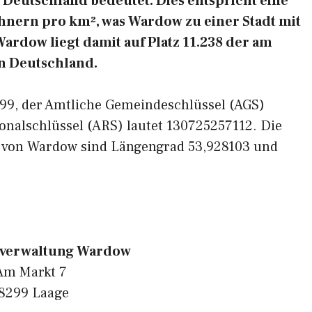
Deutschland bedeutet. Dies entspricht eine
hnern pro km², was Wardow zu einer Stadt mit
ardow liegt damit auf Platz 11.238 der am
n Deutschland.
8299, der Amtliche Gemeindeschlüssel (AGS)
onalschlüssel (ARS) lautet 130725257112. Die
n von Wardow sind Längengrad 53,928103 und
verwaltung Wardow
Am Markt 7
8299 Laage