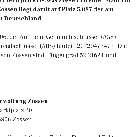
hnern pro km², was Zossen zu einer Stadt mit
ssen liegt damit auf Platz 5.087 der am
n Deutschland.
5806, der Amtliche Gemeindeschlüssel (AGS)
ionalschlüssel (ARS) lautet 120720477477. Die
 von Zossen sind Längengrad 52,21624 und
erwaltung Zossen
arktplatz 20
5806 Zossen