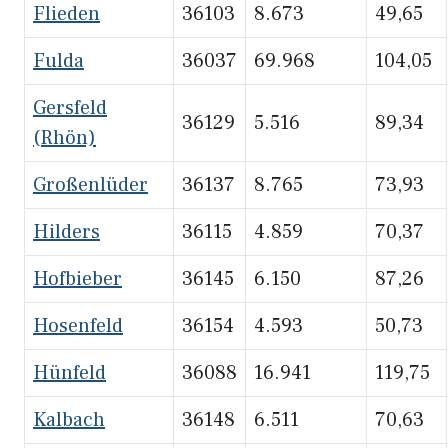
Flieden
36103
8.673
49,65
Fulda
36037
69.968
104,05
Gersfeld
36129
5.516
89,34
(Rhön)
Großenlüder
36137
8.765
73,93
Hilders
36115
4.859
70,37
Hofbieber
36145
6.150
87,26
Hosenfeld
36154
4.593
50,73
Hünfeld
36088
16.941
119,75
Kalbach
36148
6.511
70,63