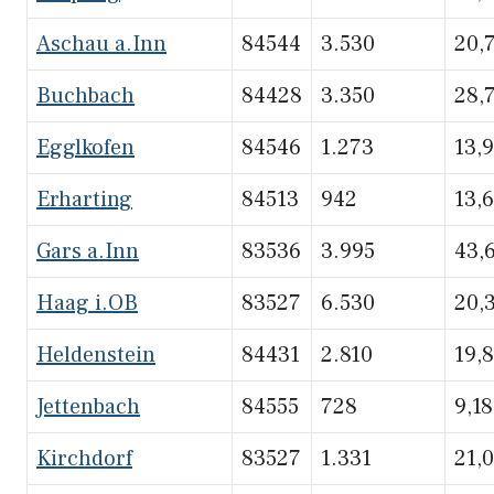
Aschau a.Inn
84544
3.530
20,
Buchbach
84428
3.350
28,
Egglkofen
84546
1.273
13,
Erharting
84513
942
13,
Gars a.Inn
83536
3.995
43,
Haag i.OB
83527
6.530
20,
Heldenstein
84431
2.810
19,
Jettenbach
84555
728
9,18
Kirchdorf
83527
1.331
21,