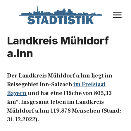
Zum
Inhalt
M
springen
Landkreis Mühldorf
a.Inn
Der Landkreis Mühldorf a.Inn liegt im
Reisegebiet Inn-Salzach
im Freistaat
Bayern
und hat eine Fläche von 805,33
km². Insgesamt leben im Landkreis
Mühldorf a.Inn 119.878 Menschen (Stand:
31.12.2022).