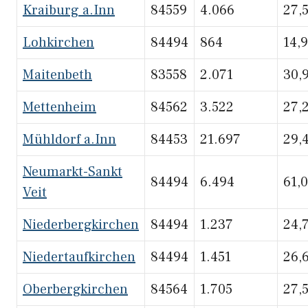
Kraiburg a.Inn
84559
4.066
27,
Lohkirchen
84494
864
14,
Maitenbeth
83558
2.071
30,
Mettenheim
84562
3.522
27,
Mühldorf a.Inn
84453
21.697
29,
Neumarkt-Sankt
84494
6.494
61,
Veit
Niederbergkirchen
84494
1.237
24,
Niedertaufkirchen
84494
1.451
26,
Oberbergkirchen
84564
1.705
27,