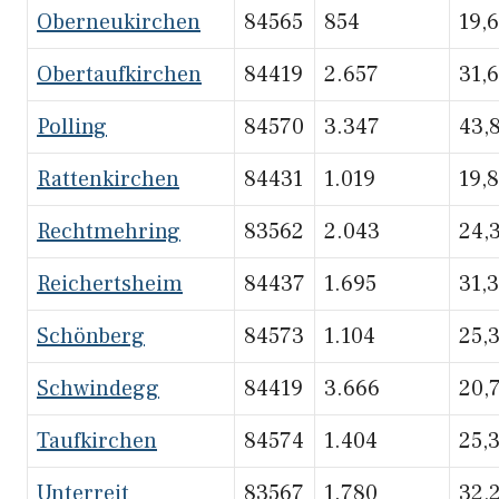
Oberneukirchen
84565
854
19,
Obertaufkirchen
84419
2.657
31,
Polling
84570
3.347
43,
Rattenkirchen
84431
1.019
19,
Rechtmehring
83562
2.043
24,
Reichertsheim
84437
1.695
31,
Schönberg
84573
1.104
25,
Schwindegg
84419
3.666
20,
Taufkirchen
84574
1.404
25,
Unterreit
83567
1.780
32,