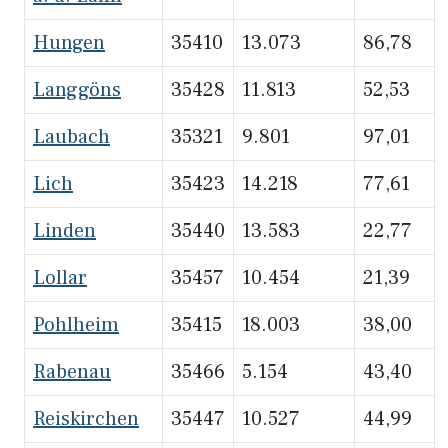
Hungen
35410
13.073
86,78
Langgöns
35428
11.813
52,53
Laubach
35321
9.801
97,01
Lich
35423
14.218
77,61
Linden
35440
13.583
22,77
Lollar
35457
10.454
21,39
Pohlheim
35415
18.003
38,00
Rabenau
35466
5.154
43,40
Reiskirchen
35447
10.527
44,99