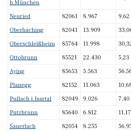
b.München
Neuried
82061
8.967
9,62
Oberhaching
82041
13.909
33,0
Oberschleißheim
85764
11.998
30,3
Ottobrunn
85521
22.430
5,23
Aying
85653
5.563
56,5
Planegg
82152
11.063
10,6
Pullach i.Isartal
82049
9.026
7,40
Putzbrunn
85640
6.812
11,17
Sauerlach
82054
8.255
56,9