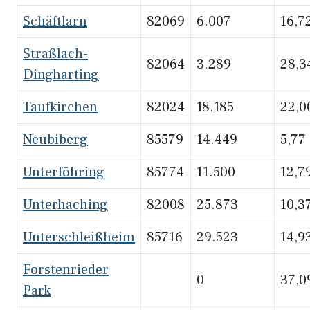
Schäftlarn
82069
6.007
16,7
Straßlach-
82064
3.289
28,3
Dingharting
Taufkirchen
82024
18.185
22,0
Neubiberg
85579
14.449
5,77
Unterföhring
85774
11.500
12,7
Unterhaching
82008
25.873
10,3
Unterschleißheim
85716
29.523
14,9
Forstenrieder
0
37,0
Park