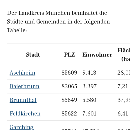
Der Landkreis München beinhaltet die
Städte und Gemeinden in der folgenden
Tabelle:
Fläc
Stadt
PLZ
Einwohner
(ha
Aschheim
85609
9.413
28,0
Baierbrunn
82065
3.397
7,21
Brunnthal
85649
5.580
37,9
Feldkirchen
85622
7.601
6,41
Garching