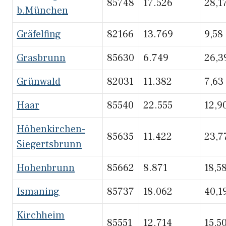
85748
17.526
28,1
b.München
Gräfelfing
82166
13.769
9,58
Grasbrunn
85630
6.749
26,3
Grünwald
82031
11.382
7,63
Haar
85540
22.555
12,9
Höhenkirchen-
85635
11.422
23,7
Siegertsbrunn
Hohenbrunn
85662
8.871
18,5
Ismaning
85737
18.062
40,1
Kirchheim
85551
12.714
15,5