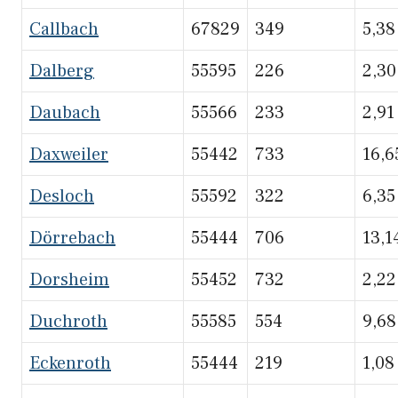
Callbach
67829
349
5,38
Dalberg
55595
226
2,30
Daubach
55566
233
2,91
Daxweiler
55442
733
16,6
Desloch
55592
322
6,35
Dörrebach
55444
706
13,1
Dorsheim
55452
732
2,22
Duchroth
55585
554
9,68
Eckenroth
55444
219
1,08