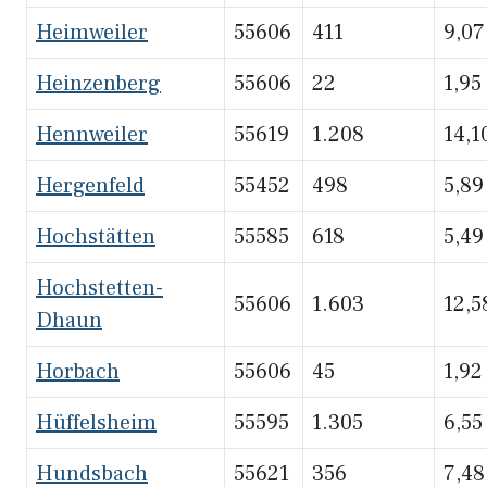
Heimweiler
55606
411
9,07
Heinzenberg
55606
22
1,95
Hennweiler
55619
1.208
14,1
Hergenfeld
55452
498
5,89
Hochstätten
55585
618
5,49
Hochstetten-
55606
1.603
12,5
Dhaun
Horbach
55606
45
1,92
Hüffelsheim
55595
1.305
6,55
Hundsbach
55621
356
7,48