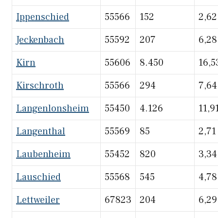
Ippenschied
55566
152
2,62
Jeckenbach
55592
207
6,28
Kirn
55606
8.450
16,5
Kirschroth
55566
294
7,64
Langenlonsheim
55450
4.126
11,9
Langenthal
55569
85
2,71
Laubenheim
55452
820
3,34
Lauschied
55568
545
4,78
Lettweiler
67823
204
6,29