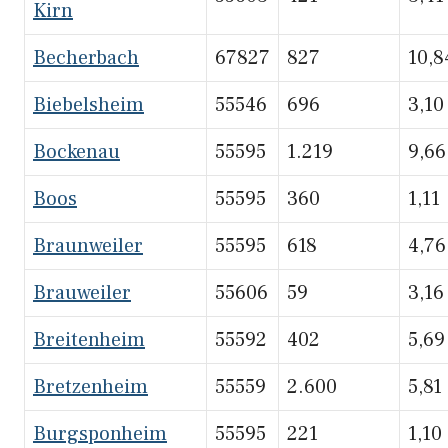
Kirn
Becherbach
67827
827
10,8
Biebelsheim
55546
696
3,10
Bockenau
55595
1.219
9,66
Boos
55595
360
1,11
Braunweiler
55595
618
4,76
Brauweiler
55606
59
3,16
Breitenheim
55592
402
5,69
Bretzenheim
55559
2.600
5,81
Burgsponheim
55595
221
1,10