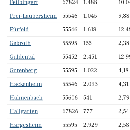
Feilbingert
67824
1.488
10,0
Frei-Laubersheim
55546
1.045
9,88
Fürfeld
55546
1.618
12,4
Gebroth
55595
155
2,38
Guldental
55452
2.451
12,9
Gutenberg
55595
1.022
4,18
Hackenheim
55546
2.093
4,31
Hahnenbach
55606
541
2,79
Hallgarten
67826
777
2,54
Hargesheim
55595
2.929
2,58