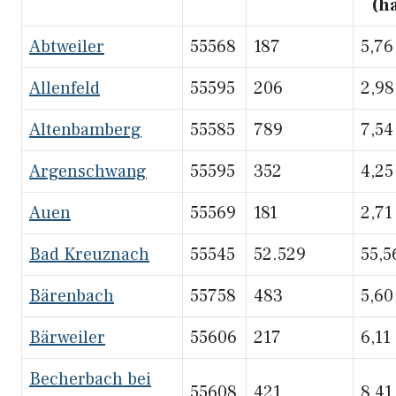
(h
Abtweiler
55568
187
5,76
Allenfeld
55595
206
2,98
Altenbamberg
55585
789
7,54
Argenschwang
55595
352
4,25
Auen
55569
181
2,71
Bad Kreuznach
55545
52.529
55,5
Bärenbach
55758
483
5,60
Bärweiler
55606
217
6,11
Becherbach bei
55608
421
8,41