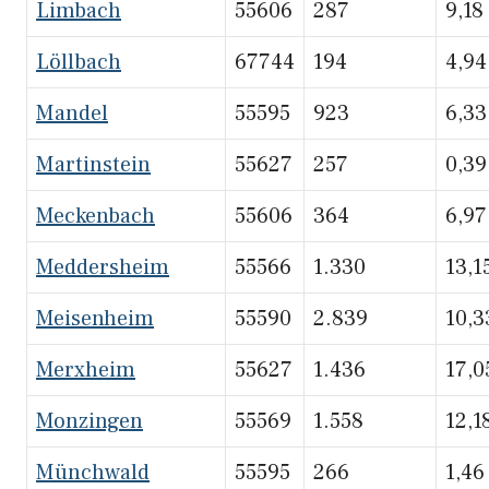
Limbach
55606
287
9,18
Löllbach
67744
194
4,94
Mandel
55595
923
6,33
Martinstein
55627
257
0,39
Meckenbach
55606
364
6,97
Meddersheim
55566
1.330
13,1
Meisenheim
55590
2.839
10,3
Merxheim
55627
1.436
17,0
Monzingen
55569
1.558
12,1
Münchwald
55595
266
1,46